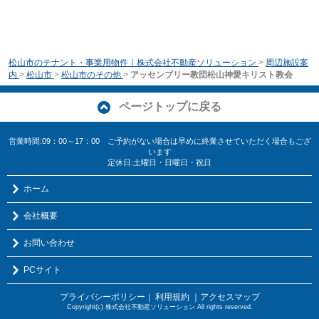
松山市のテナント・事業用物件｜株式会社不動産ソリューション
>
周辺施設案
内
>
松山市
>
松山市のその他
>
アッセンブリー教団松山神愛キリスト教会
ページトップに戻る
営業時間:09：00～17：00 ご予約がない場合は早めに終業させていただく場合もござ
います
定休日:土曜日・日曜日・祝日
ホーム
会社概要
お問い合わせ
PCサイト
プライバシーポリシー
利用規約
｜アクセスマップ
｜
Copyright(c) 株式会社不動産ソリューション All rights reserved.