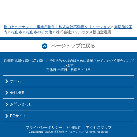
松山市のテナント・事業用物件｜株式会社不動産ソリューション
>
周辺施設案
内
>
松山市
>
松山市のその他
>
株式会社ジャルックス松山空港店
ページトップに戻る
営業時間:09：00～17：00 ご予約がない場合は早めに終業させていただく場合もござ
います
定休日:土曜日・日曜日・祝日
ホーム
会社概要
お問い合わせ
PCサイト
プライバシーポリシー
利用規約
｜アクセスマップ
｜
Copyright(c) 株式会社不動産ソリューション All rights reserved.