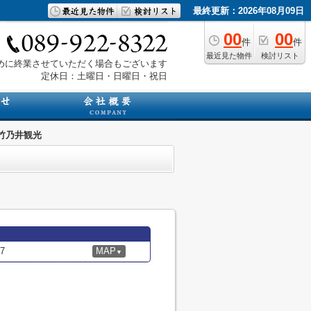
最終更新：2026年08月09日
00
00
件
件
最近見た物件
検討リスト
は早めに終業させていただく場合もございます
定休日：土曜日・日曜日・祝日
竹乃井観光
7
MAP
▼