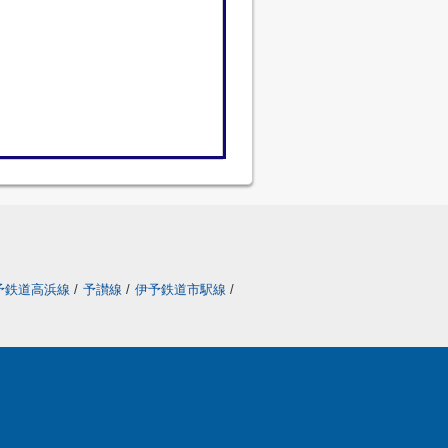
予鉄道高浜線
/
予讃線
/
伊予鉄道市駅線
/