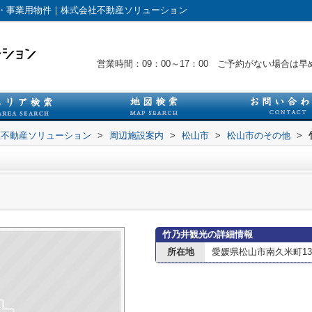
・事業用物件｜株式会社不動産ソリューション
営業時間：09：00～17：00 ご予約がない場合
社不動産ソリューション
>
周辺施設案内
>
松山市
>
松山市のその他
>
竹乃井観光の詳細情報
所在地
愛媛県松山市南久米町13