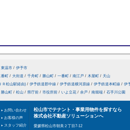
東温市
/
伊予市
二番町
/
大街道
/
千舟町
/
勝山町
/
一番町
/
南江戸
/
木屋町
/
天山
ＪＲ松山駅経由)
/
伊予鉄道郡中線
/
伊予鉄道横河原線
/
伊予鉄道本町線
/
伊
勝山町
/
松山
/
県庁前
/
市役所前
/
いよ立花
/
余戸
/
南堀端
/
石手川公園
松山市でテナント・事業用物件を探すなら
お問い合わせ
株式会社不動産ソリューションへ
お客様の声
スタッフ紹介
愛媛県松山市朝美２丁目7-12