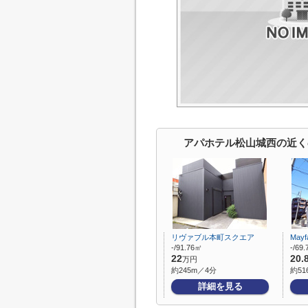
アパホテル松山城西の近く
リヴァブル本町スクエア
May
-/91.76㎡
-/69
22
20.
万円
約245m／4分
約51
詳細を見る