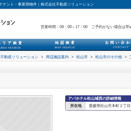
テナント・事業用物件｜株式会社不動産ソリューション
営業時間：09：00～17：00 ご予約がない場合
社不動産ソリューション
>
周辺施設案内
>
松山市
>
松山市のその他
>
アパホテル松山城西の詳細情報
所在地
愛媛県松山市本町２丁目5