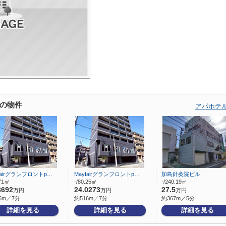
の物件
アパホテ
fairグランフロントp…
Mayfairグランフロントp…
加島針灸院ビル
.71㎡
-/80.25㎡
-/240.19㎡
8692
24.0273
27.5
万円
万円
万円
6m／7分
約516m／7分
約367m／5分
詳細を見る
詳細を見る
詳細を見る