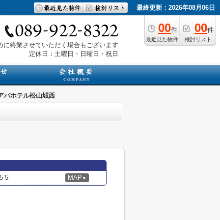
最終更新：2026年08月06日
00
00
件
件
最近見た物件
検討リスト
は早めに終業させていただく場合もございます
定休日：土曜日・日曜日・祝日
アパホテル松山城西
-5
MAP
▼