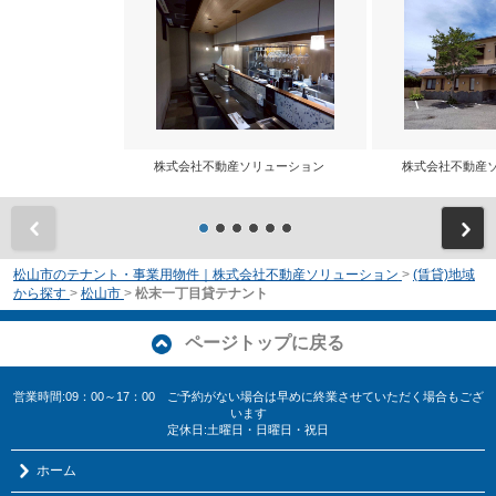
株式会社不動産ソリューション
株式会社不動産
前
松山市のテナント・事業用物件｜株式会社不動産ソリューション
>
(賃貸)地域
から探す
>
松山市
>
松末一丁目貸テナント
ページトップに戻る
営業時間:09：00～17：00 ご予約がない場合は早めに終業させていただく場合もござ
います
定休日:土曜日・日曜日・祝日
ホーム