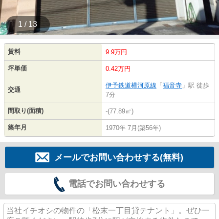
1 / 13
賃料
9.9万円
坪単価
0.42万円
伊予鉄道横河原線
「
福音寺
」駅 徒歩
交通
7分
間取り(面積)
-(77.89㎡)
築年月
1970年 7月(築56年)
メールでお問い合わせする(無料)
電話でお問い合わせする
当社イチオシの物件の「松末一丁目貸テナント」。ぜひ一