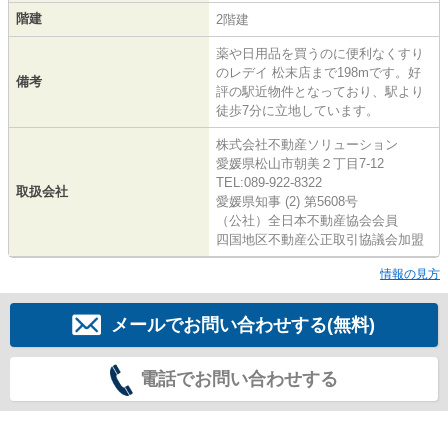
階建
2階建
薬や日用品を買うのに便利なくすり
のレデイ 松末店まで198mです。好
備考
評の駅近物件となっており、駅より
徒歩7分に立地しています。
株式会社不動産ソリューション
愛媛県松山市朝美２丁目7-12
TEL:089-922-8322
取扱会社
愛媛県知事 (2) 第5608号
（公社）全日本不動産協会会員
四国地区不動産公正取引協議会加盟
情報の見方
メールでお問い合わせする(無料)
電話でお問い合わせする