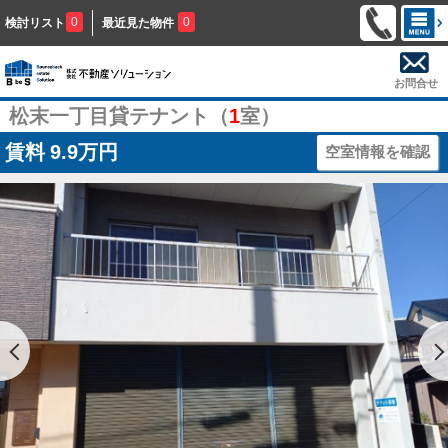
0
0
検討リスト
最近見た物件
お問合せ
松末一丁目貸テナント（
1
室）
賃料
9.9万円
空室情報を確認