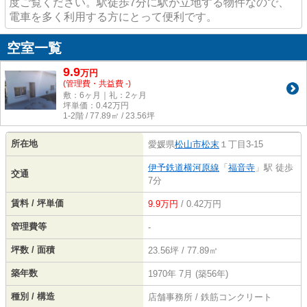
度ご覧ください。駅徒歩7分に駅が立地する物件なので、
電車を多く利用する方にとって便利です。
空室一覧
9.9
万
円
(管理費・共益費 -)
敷：6ヶ月｜礼：2ヶ月
坪単価：
0.42
万円
1-2階 / 77.89㎡ / 23.56坪
所在地
愛媛県
松山市
松末
１丁目3-15
伊予鉄道横河原線
「
福音寺
」駅 徒歩
交通
7分
賃料 / 坪単価
9.9万円
/ 0.42万円
管理費等
-
坪数 / 面積
23.56坪 / 77.89㎡
築年数
1970年 7月 (築56年)
種別 / 構造
店舗事務所 / 鉄筋コンクリート