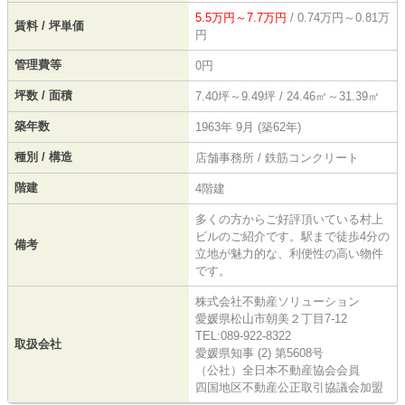
5.5万円～7.7万円
/ 0.74万円～0.81万
賃料 / 坪単価
円
管理費等
0円
坪数 / 面積
7.40坪～9.49坪 / 24.46㎡～31.39㎡
築年数
1963年 9月 (築62年)
種別 / 構造
店舗事務所 / 鉄筋コンクリート
階建
4階建
多くの方からご好評頂いている村上
ビルのご紹介です。駅まで徒歩4分の
備考
立地が魅力的な、利便性の高い物件
です。
株式会社不動産ソリューション
愛媛県松山市朝美２丁目7-12
TEL:089-922-8322
取扱会社
愛媛県知事 (2) 第5608号
（公社）全日本不動産協会会員
四国地区不動産公正取引協議会加盟