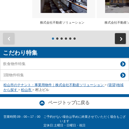
株式会社不動産ソリューション
株式会社不動産
前
こだわり特集
飲食物件特集
1階物件特集
松山市のテナント・事業用物件｜株式会社不動産ソリューション
>
(賃貸)地域
から探す
>
松山市
>
村上ビル
ページトップに戻る
営業時間:09：00～17：00 ご予約がない場合は早めに終業させていただく場合もござ
います
定休日:土曜日・日曜日・祝日