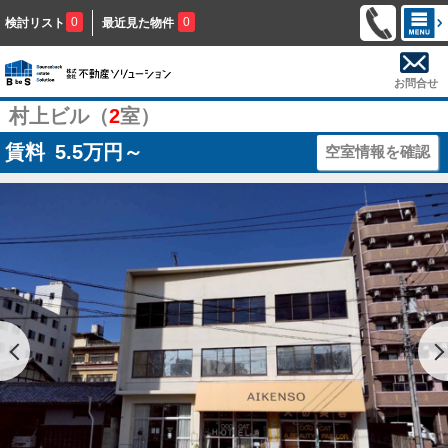
0
0
検討リスト
最近見た物件
お問合せ
村上ビル（
2
室）
賃料
5.5
万円～
空室情報を確認