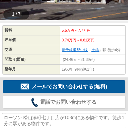
1 / 7
賃料
5.5万円～7.7万円
坪単価
0.74万円～0.81万円
交通
伊予鉄道郡中線
「
土橋
」駅 徒歩4分
間取り(面積)
-(24.46㎡～31.39㎡)
築年月
1963年 9月(築62年)
メールでお問い合わせする(無料)
電話でお問い合わせする
ローソン 松山湊町七丁目店が108mにある物件です。徒歩4
分に駅がある物件です。