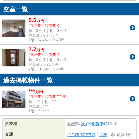
空室一覧
5.5
万
円
(管理費・共益費 -)
敷：3ヶ月｜礼：0ヶ月
坪単価：
0.74
万円
2階 / 24.46㎡ / 7.40坪
7.7
万
円
(管理費・共益費 -)
敷：3ヶ月｜礼：0ヶ月
坪単価：
0.81
万円
2階 / 31.39㎡ / 9.49坪
過去掲載物件一覧
***
万円
(管理費・共益費 ***円)
敷：***｜礼：***
坪単価：***
1階 / *** / ***
所在地
愛媛県
松山市
北藤原町
15-10
交通
伊予鉄道郡中線
「
土橋
」駅 徒歩4分