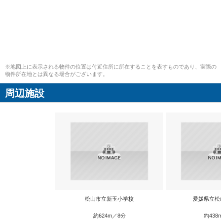
※地図上に表示される物件の位置は付近住所に所在することを表すものであり、実際の
物件所在地とは異なる場合がございます。
周辺施設
松山市立新玉小学校
愛媛県立松
約624m／8分
約438