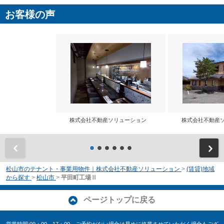
お客様の声
株式会社不動産ソリューション
株式会社不動産
前
松山市のテナント・事業用物件｜株式会社不動産ソリューション
>
(賃貸)地域
から探す
>
松山市
>
平田町工場Ⅱ
ページトップに戻る