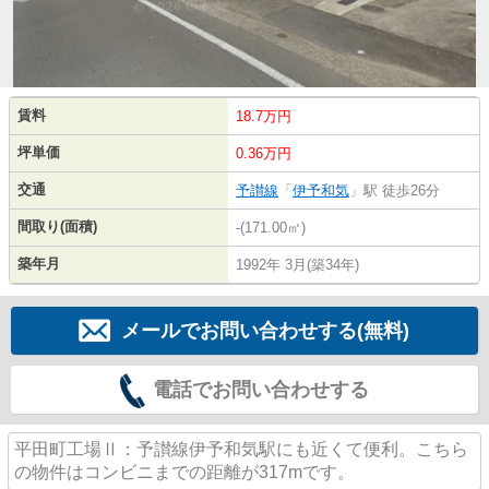
賃料
18.7万円
坪単価
0.36万円
交通
予讃線
「
伊予和気
」駅 徒歩26分
間取り(面積)
-(171.00㎡)
築年月
1992年 3月(築34年)
メールでお問い合わせする(無料)
電話でお問い合わせする
平田町工場Ⅱ：予讃線伊予和気駅にも近くて便利。こちら
の物件はコンビニまでの距離が317mです。