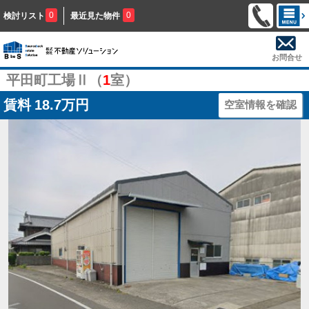
0
0
検討リスト
最近見た物件
お問合せ
平田町工場Ⅱ（
1
室）
賃料
18.7万円
空室情報を確認