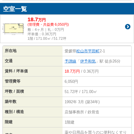
空室一覧
18.7
万
円
(管理費・共益費 6,050円)
敷：4ヶ月｜礼：0万円
坪単価：
0.36
万円
1階 / 171.00㎡ / 51.72坪
所在地
愛媛県
松山市
平田町
2-1
交通
予讃線
「
伊予和気
」駅 徒歩26分
賃料 / 坪単価
18.7万円
/ 0.36万円
管理費等
6,050円
坪数 / 面積
51.72坪 / 171.00㎡
築年数
1992年 3月 (築34年)
種別 / 構造
店舗事務所 / 鉄骨造
階建
1階建
薬や日用品を買うのに便利なくすり