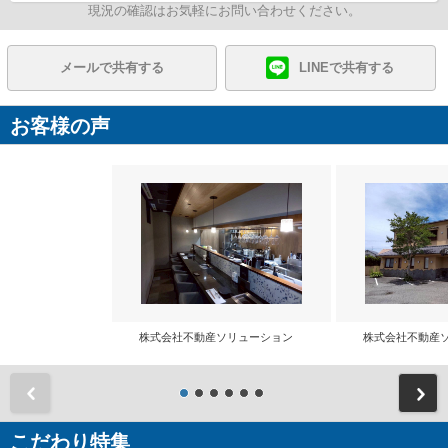
現況の確認はお気軽にお問い合わせください。
メールで共有する
LINEで共有する
お客様の声
株式会社不動産ソリューション
株式会社不動産
前
こだわり特集