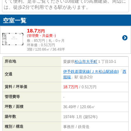
くて便利。是非ご覧ください10階建ての高層建築。周辺に
は、徒歩2分で利用できる駅があります。
空室一覧
18.7
万
円
(管理費・共益費 -)
敷：85万円｜礼：0ヶ月
坪単価：
0.51
万円
3階 / 120.66㎡ / 36.49坪
所在地
愛媛県
松山市
大手町
１丁目10-1
伊予鉄道環状線(ＪＲ松山駅経由)
「
西
交通
堀端
」駅 徒歩2分
賃料 / 坪単価
18.7万円
/ 0.51万円
管理費等
-
坪数 / 面積
36.49坪 / 120.66㎡
築年数
1974年 1月 (築52年)
種別 / 構造
事務所 / 鉄骨造