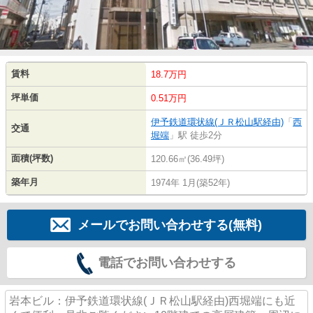
賃料
18.7万円
坪単価
0.51万円
伊予鉄道環状線(ＪＲ松山駅経由)
「
西
交通
堀端
」駅 徒歩2分
面積(坪数)
120.66㎡(36.49坪)
築年月
1974年 1月(築52年)
メールでお問い合わせする(無料)
電話でお問い合わせする
岩本ビル：伊予鉄道環状線(ＪＲ松山駅経由)西堀端にも近