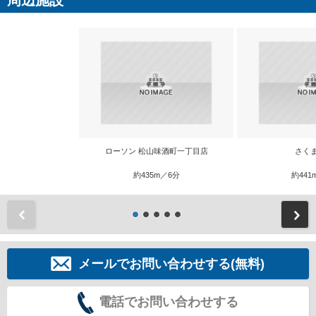
周辺施設
ローソン 松山味酒町一丁目店
さく
約435m／6分
約441
前
メールでお問い合わせする(無料)
電話でお問い合わせする