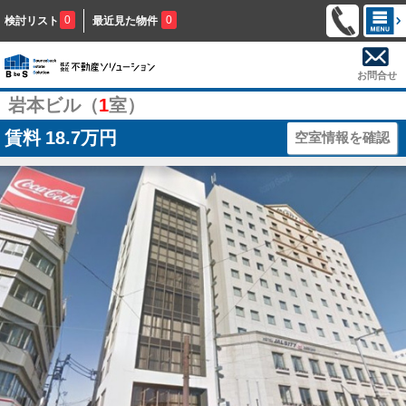
0
0
検討リスト
最近見た物件
お問合せ
岩本ビル（
1
室）
賃料
18.7万円
空室情報を確認