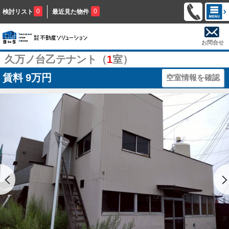
0
0
検討リスト
最近見た物件
お問合せ
久万ノ台乙テナント（
1
室）
賃料
9万円
空室情報を確認