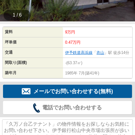
1 / 6
賃料
9万円
坪単価
0.47万円
交通
伊予鉄道高浜線
「
衣山
」駅 徒歩14分
間取り(面積)
-(63.37㎡)
築年月
1985年 7月(築41年)
メールでお問い合わせする(無料)
電話でお問い合わせする
「久万ノ台乙テナント」の物件情報をお探しならお気軽に
お問い合わせ下さい。伊予銀行松山中央市場出張所が歩い