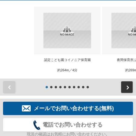
認定こども園コイノニア保育園
夜間保育所
約264m／4分
約269
前
メールでお問い合わせする(無料)
電話でお問い合わせする
現況の確認はお気軽にお問い合わせください。