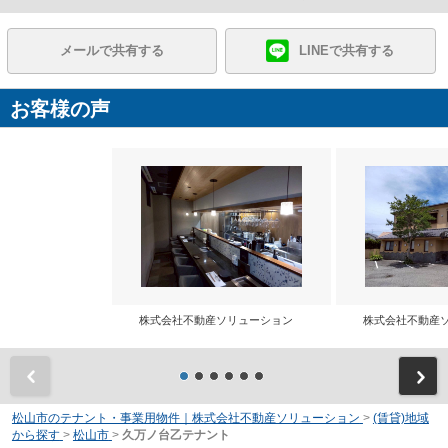
メールで共有する
LINEで共有する
お客様の声
株式会社不動産ソリューション
株式会社不動産
前
松山市のテナント・事業用物件｜株式会社不動産ソリューション
>
(賃貸)地域
から探す
>
松山市
>
久万ノ台乙テナント