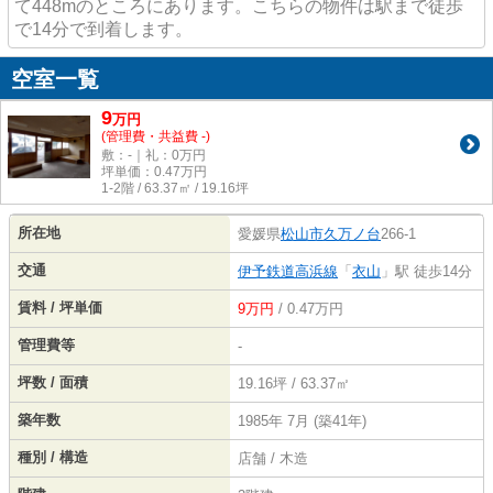
て448mのところにあります。こちらの物件は駅まで徒歩
で14分で到着します。
空室一覧
9
万
円
(管理費・共益費 -)
敷：-｜礼：0万円
坪単価：
0.47
万円
1-2階 / 63.37㎡ / 19.16坪
所在地
愛媛県
松山市
久万ノ台
266-1
交通
伊予鉄道高浜線
「
衣山
」駅 徒歩14分
賃料 / 坪単価
9万円
/ 0.47万円
管理費等
-
坪数 / 面積
19.16坪 / 63.37㎡
築年数
1985年 7月 (築41年)
種別 / 構造
店舗 / 木造