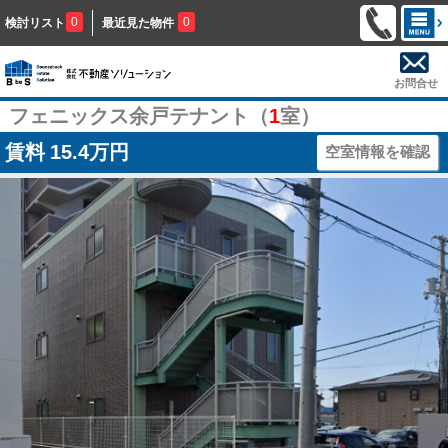
0
0
検討リスト
最近見た物件
お問合せ
フェニックス余戸テナント（
1
室）
賃料
15.4万円
空室情報を確認