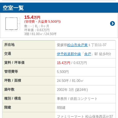
空室一覧
15.4
万
円
(管理費・共益費 5,500円)
敷：-｜礼：0ヶ月
坪単価：
0.63
万円
3階 / 81.00㎡ / 24.50坪
所在地
愛媛県
松山市
余戸東
１丁目11-37
交通
伊予鉄道郡中線
「
余戸
」駅 徒歩8分
賃料 / 坪単価
15.4万円
/ 0.63万円
管理費等
5,500円
坪数 / 面積
24.50坪 / 81.00㎡
築年数
2002年 3月 (築24年)
種別 / 構造
事務所 / 鉄筋コンクリート
階建
8階建
ファミリーマート 松山保免西店が37