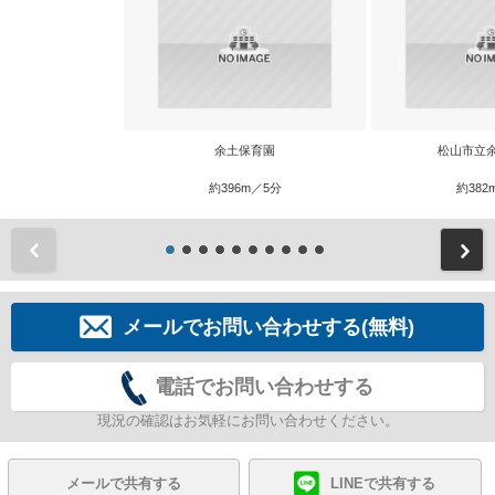
余土保育園
松山市立
約396m／5分
約382
前
メールでお問い合わせする(無料)
電話でお問い合わせする
現況の確認はお気軽にお問い合わせください。
メールで共有する
LINEで共有する