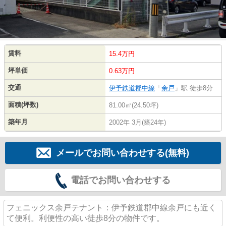
賃料
15.4万円
坪単価
0.63万円
交通
伊予鉄道郡中線
「
余戸
」駅 徒歩8分
面積(坪数)
81.00㎡(24.50坪)
築年月
2002年 3月(築24年)
メールでお問い合わせする(無料)
電話でお問い合わせする
フェニックス余戸テナント：伊予鉄道郡中線余戸にも近く
て便利。利便性の高い徒歩8分の物件です。