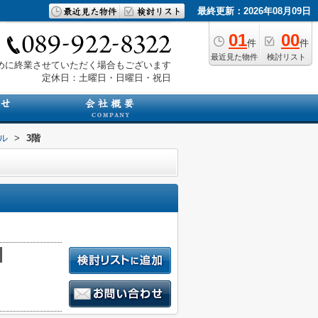
最終更新：2026年08月09日
01
00
件
件
最近見た物件
検討リスト
は早めに終業させていただく場合もございます
定休日：土曜日・日曜日・祝日
ル
>
3階