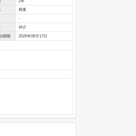
間
2年
域
商業
-
様
仲介
効期限
2026年08月17日