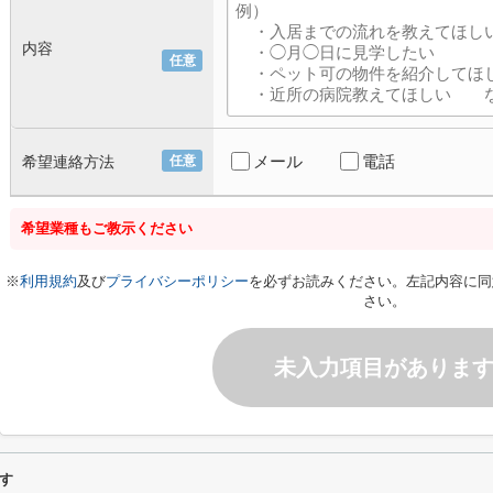
内容
任意
メール
電話
希望連絡方法
任意
希望業種もご教示ください
※
利用規約
及び
プライバシーポリシー
を必ずお読みください。左記内容に同
さい。
未入力項目がありま
す