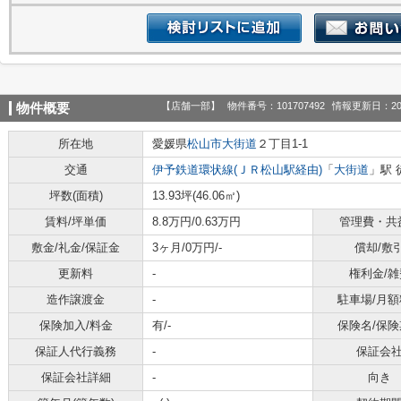
【店舗一部】
物件番号：101707492
情報更新日：20
物件概要
所在地
愛媛県
松山市
大街道
２丁目1-1
交通
伊予鉄道環状線(ＪＲ松山駅経由)
「
大街道
」駅 
坪数(面積)
13.93坪(46.06㎡)
賃料/坪単価
8.8万円/0.63万円
管理費・共
敷金/礼金/保証金
3ヶ月/0万円/-
償却/敷
更新料
-
権利金/雑
造作譲渡金
-
駐車場/月額
保険加入/料金
有/-
保険名/保険
保証人代行義務
-
保証会
保証会社詳細
-
向き