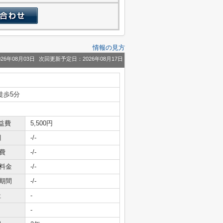
情報の見方
26年08月03日
次回更新予定日：2026年08月17日
徒歩5分
益費
5,500円
引
-/-
費
-/-
料金
-/-
期間
-/-
社
-
-