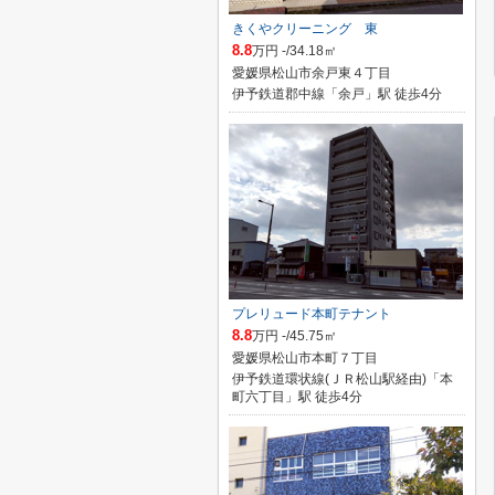
きくやクリーニング 東
8.8
万円 -/34.18㎡
愛媛県松山市余戸東４丁目
伊予鉄道郡中線「余戸」駅 徒歩4分
プレリュード本町テナント
8.8
万円 -/45.75㎡
愛媛県松山市本町７丁目
伊予鉄道環状線(ＪＲ松山駅経由)「本
町六丁目」駅 徒歩4分