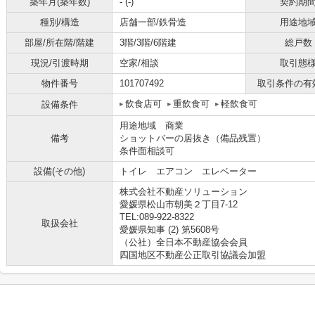
築年月(築年数)
- (-)
契約期
種別/構造
店舗一部/鉄骨造
用途地
部屋/所在階/階建
3階/3階/6階建
総戸数
現況/引渡時期
空家/相談
取引態
物件番号
101707492
取引条件の有
飲食店可
重飲食可
軽飲食可
設備条件
用途地域 商業
備考
ショットバーの居抜き（備品残置）
条件面相談可
設備(その他)
トイレ エアコン エレベーター
株式会社不動産ソリューション
愛媛県松山市朝美２丁目7-12
TEL:089-922-8322
取扱会社
愛媛県知事 (2) 第5608号
（公社）全日本不動産協会会員
四国地区不動産公正取引協議会加盟