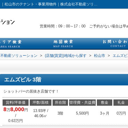
エムズビル3階｜貸店舗 飲食可 テナント｜松山市のテナント・事業用物件｜株式会社不動産ソリューション
営業時間：09：00～17：00 ご予約がない場合
社不動産ソリューション
>
(店舗(賃貸))地域から探す
>
松山市
>
エムズビ
エムズビル 3階
ショットバーの居抜き店舗です！
賃料/坪単価
坪数/面積
所在階
管理費・共益費
敷金
礼金
8
8,000
万
円
13.93坪 /
3階
5,500円
3ヶ月
0万円
/
46.06㎡
0.63万円