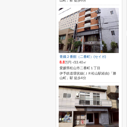
山町」駅 徒歩6分
青娥２番館（二番町）(セイガ)
8.8
万円 -/33.40㎡
愛媛県松山市二番町１丁目
伊予鉄道環状線(ＪＲ松山駅経由)「勝
山町」駅 徒歩4分