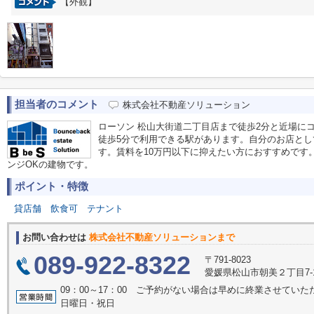
【外観】
担当者のコメント
株式会社不動産ソリューション
ローソン 松山大街道二丁目店まで徒歩2分と近場に
徒歩5分で利用できる駅があります。自分のお店と
す。賃料を10万円以下に抑えたい方におすすめです
ンジOKの建物です。
ポイント・特徴
貸店舗
飲食可
テナント
お問い合わせは
株式会社不動産ソリューションまで
089-922-8322
〒791-8023
愛媛県松山市朝美２丁目7-
09：00～17：00 ご予約がない場合は早めに終業させてい
日曜日・祝日