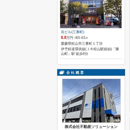
谷ビル(三番町)
8.8
万円 -/65.43㎡
愛媛県松山市三番町１丁目
伊予鉄道環状線(ＪＲ松山駅経由)「勝
山町」駅 徒歩8分
株式会社不動産ソリューション