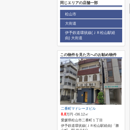
同じエリアの店舗一部
松山市
大街道
伊予鉄道環状線(ＪＲ松山駅経
由) 大街道
この物件を見た方へのお勧め物件
二番町マドレーヌビル
8.8
万円 -/36.12㎡
愛媛県松山市二番町１丁目
伊予鉄道環状線(ＪＲ松山駅経由)「勝