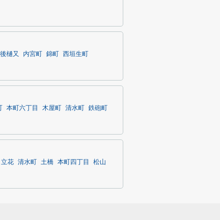
後樋又
内宮町
錦町
西垣生町
町
本町六丁目
木屋町
清水町
鉄砲町
よ立花
清水町
土橋
本町四丁目
松山