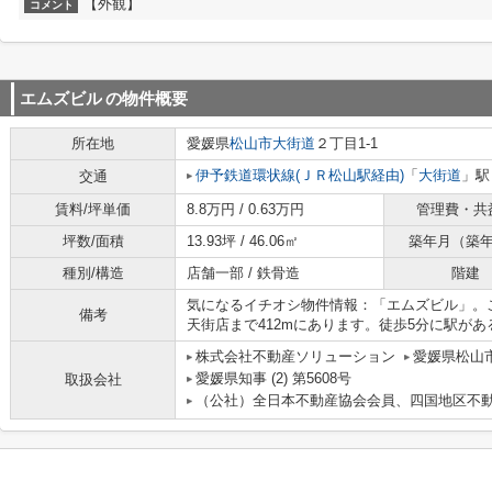
【外観】
コメント
エムズビル
の物件概要
所在地
愛媛県
松山市
大街道
２丁目1-1
伊予鉄道環状線(ＪＲ松山駅経由)
「
大街道
」駅
交通
賃料/坪単価
8.8万円 / 0.63万円
管理費・共
坪数/面積
13.93坪 / 46.06㎡
築年月（築
種別/構造
店舗一部 / 鉄骨造
階建
気になるイチオシ物件情報：「エムズビル」。
備考
天街店まで412mにあります。徒歩5分に駅が
株式会社不動産ソリューション
愛媛県松山市
愛媛県知事 (2) 第5608号
取扱会社
（公社）全日本不動産協会会員、四国地区不