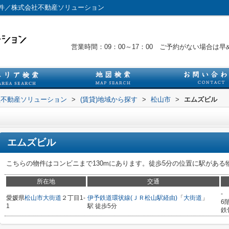
件／株式会社不動産ソリューション
営業時間：09：00～17：00 ご予約がない場合
社不動産ソリューション
>
(賃貸)地域から探す
>
松山市
>
エムズビル
エムズビル
こちらの物件はコンビニまで130mにあります。徒歩5分の位置に駅がある
所在地
交通
-
愛媛県
松山市
大街道
２丁目1-
伊予鉄道環状線(ＪＲ松山駅経由)
「
大街道
」
6
1
駅 徒歩5分
鉄