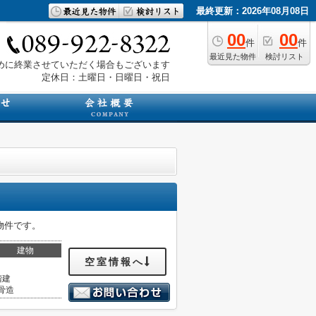
最終更新：2026年08月08日
00
00
件
件
最近見た物件
検討リスト
は早めに終業させていただく場合もございます
定休日：土曜日・日曜日・祝日
物件です。
建物
空室情報へ
階建
骨造