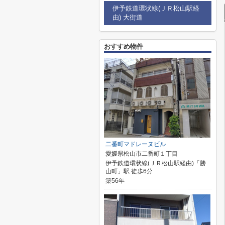
伊予鉄道環状線(ＪＲ松山駅経
由) 大街道
おすすめ物件
二番町マドレーヌビル
愛媛県松山市二番町１丁目
伊予鉄道環状線(ＪＲ松山駅経由)「勝
山町」駅 徒歩6分
築56年