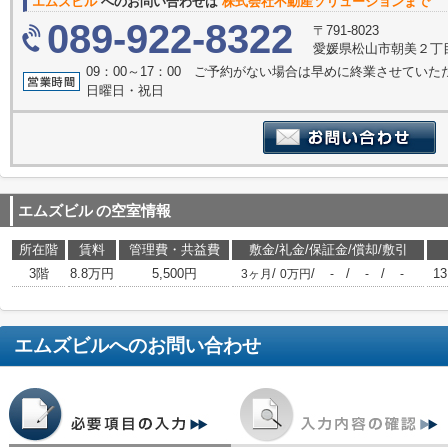
エムズビル
へのお問い合わせは
株式会社不動産ソリューションまで
089-922-8322
〒791-8023
愛媛県松山市朝美２丁目
09：00～17：00 ご予約がない場合は早めに終業させてい
日曜日・祝日
エムズビル
の空室情報
所在階
賃料
管理費・共益費
敷金/礼金/保証金/償却/敷引
3階
8.8万円
5,500円
/
/
/
/
13
3ヶ月
0万円
-
-
-
エムズビル
へのお問い合わせ