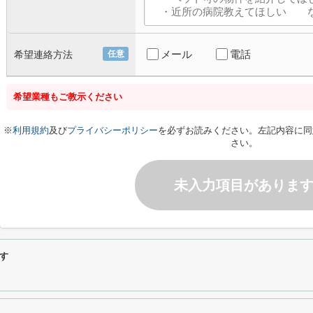
メール
電話
希望連絡方法
任意
希望業種もご教示ください
※
利用規約
及び
プライバシーポリシー
を必ずお読みください。左記内容に同
さい。
未入力項目がありま
す