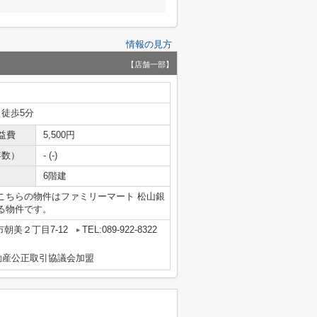
情報の見方
【店舗一部】
 徒歩5分
益費
5,500円
年数）
- (-)
6階建
こちらの物件はファミリーマート 松山銀
ある物件です。
朝美２丁目7-12
TEL:089-922-8322
動産公正取引協議会加盟