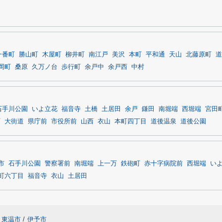
一番町
勝山町
木屋町
柳井町
南江戸
美沢
本町
平和通
天山
北藤原町
道
岡町
桑原
久万ノ台
歩行町
余戸中
余戸西
中村
石手川公園
いよ立花
福音寺
土橋
土居田
余戸
鎌田
南堀端
西堀端
宮田
町
大街道
県庁前
市役所前
山西
衣山
本町四丁目
道後温泉
道後公園
市
石手川公園
警察署前
南堀端
上一万
鉄砲町
赤十字病院前
西堀端
い
町六丁目
福音寺
衣山
土居田
東温市
/
伊予市