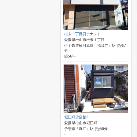
松末一丁目貸テナント
愛媛県松山市松末１丁目
伊予鉄道横河原線「福音寺」駅 徒歩7
分
築56年
堀江町貸店舗2
愛媛県松山市堀江町
予讃線「堀江」駅 徒歩6分
-