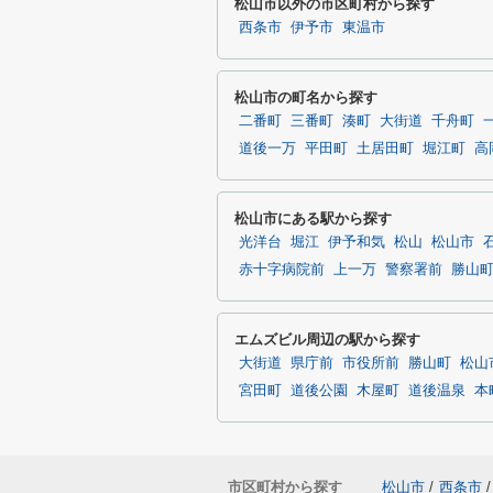
松山市以外の市区町村から探す
西条市
伊予市
東温市
松山市の町名から探す
二番町
三番町
湊町
大街道
千舟町
道後一万
平田町
土居田町
堀江町
高
松山市にある駅から探す
光洋台
堀江
伊予和気
松山
松山市
赤十字病院前
上一万
警察署前
勝山
エムズビル周辺の駅から探す
大街道
県庁前
市役所前
勝山町
松山
宮田町
道後公園
木屋町
道後温泉
本
市区町村から探す
松山市
/
西条市
/