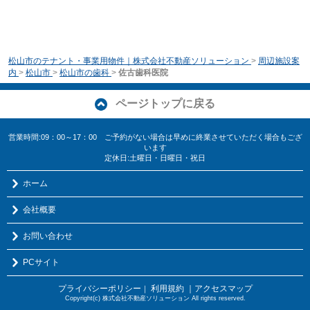
松山市のテナント・事業用物件｜株式会社不動産ソリューション
>
周辺施設案
内
>
松山市
>
松山市の歯科
>
佐古歯科医院
ページトップに戻る
営業時間:09：00～17：00 ご予約がない場合は早めに終業させていただく場合もござ
います
定休日:土曜日・日曜日・祝日
ホーム
会社概要
お問い合わせ
PCサイト
プライバシーポリシー
利用規約
｜アクセスマップ
｜
Copyright(c) 株式会社不動産ソリューション All rights reserved.