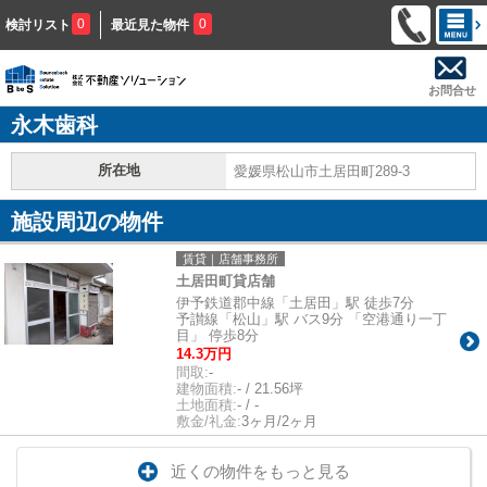
0
0
検討リスト
最近見た物件
お問合せ
永木歯科
所在地
愛媛県松山市土居田町289-3
施設周辺の物件
賃貸｜店舗事務所
土居田町貸店舗
伊予鉄道郡中線「土居田」駅 徒歩7分
予讃線「松山」駅 バス9分 「空港通り一丁
目」 停歩8分
14.3万円
間取:
-
建物面積:
- / 21.56坪
土地面積:
- / -
敷金/礼金:
3ヶ月/2ヶ月
近くの物件をもっと見る