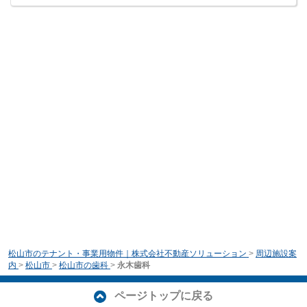
松山市のテナント・事業用物件｜株式会社不動産ソリューション
>
周辺施設案
内
>
松山市
>
松山市の歯科
>
永木歯科
ページトップに戻る