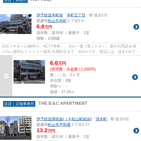
伊予鉄道本町線
「
本町五丁目
」駅 徒歩1分
愛媛県
松山市
本町
５丁目5-4
6.6
万円
築年数：築38年 ｜募集中：
1室
階数：10階建
当社イチオシの物件の「ACTY本町」。ぜひ一度ご覧ください。薬や日用品を買
うのに便利なファミリー薬局 木屋町店まで、461mです。周辺には、徒歩1分で利
用できる駅があります。是非ご...
6.6
万
円
(管理費・共益費 11,000円)
敷：-｜礼：0ヶ月
所在階：3階
間取り：-
面積：37.95㎡
THE B＆C APARTMENT
賃貸｜店舗事務所
伊予鉄道環状線(ＪＲ松山駅経由)
「
清水町
」駅 徒歩3分
愛媛県
松山市
平和通
３丁目2-27
13.2
万円
築年数：築51年 ｜募集中：
1室