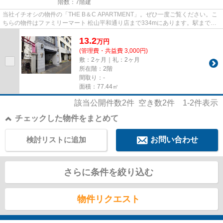
階数：7階建
当社イチオシの物件の「THE B＆C APARTMENT」。ぜひ一度ご覧ください。こ
ちらの物件はファミリーマート 松山平和通り店まで334mにあります。駅まで徒
歩3分の位置に立地する、アクセス...
13.2
万
円
(管理費・共益費 3,000円)
敷：2ヶ月｜礼：2ヶ月
所在階：2階
間取り：-
面積：77.44㎡
該当公開件数
2
件 空き数
2
件
1-2
件表示
チェックした物件をまとめて
検討リストに追加
お問い合わせ
さらに条件を絞り込む
物件リクエスト