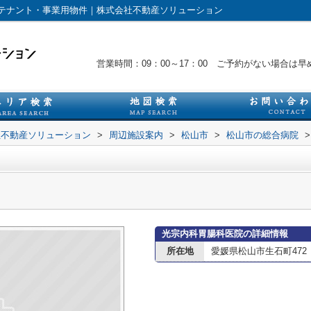
テナント・事業用物件｜株式会社不動産ソリューション
営業時間：09：00～17：00 ご予約がない場合
社不動産ソリューション
>
周辺施設案内
>
松山市
>
松山市の総合病院
>
光宗内科胃腸科医院の詳細情報
所在地
愛媛県松山市生石町472