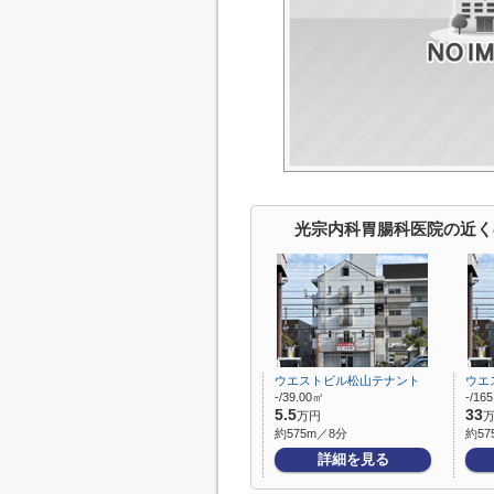
光宗内科胃腸科医院の近く
ウエストビル松山テナント
ウエ
-/39.00㎡
-/16
5.5
33
万円
約575m／8分
約57
詳細を見る