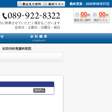
最終更新：2026年08月07日
00
00
件
件
最近見た物件
検討リスト
は早めに終業させていただく場合もございます
定休日：土曜日・日曜日・祝日
光宗内科胃腸科医院
MAP
▼