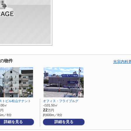
の物件
光宗内科
ストビル松山テナント
オフィス・フライブルグ
5.00㎡
-/101.50㎡
22
万円
万円
5m／8分
約600m／8分
詳細を見る
詳細を見る