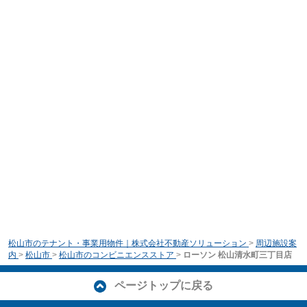
松山市のテナント・事業用物件｜株式会社不動産ソリューション
>
周辺施設案
内
>
松山市
>
松山市のコンビニエンスストア
>
ローソン 松山清水町三丁目店
ページトップに戻る