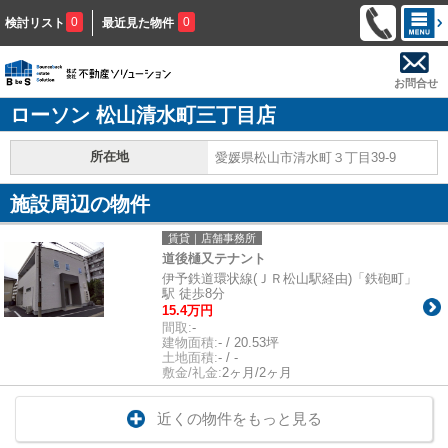
0
0
検討リスト
最近見た物件
お問合せ
ローソン 松山清水町三丁目店
所在地
愛媛県松山市清水町３丁目39-9
施設周辺の物件
賃貸｜店舗事務所
道後樋又テナント
伊予鉄道環状線(ＪＲ松山駅経由)「鉄砲町」
駅 徒歩8分
15.4万円
間取:
-
建物面積:
- / 20.53坪
土地面積:
- / -
敷金/礼金:
2ヶ月/2ヶ月
近くの物件をもっと見る