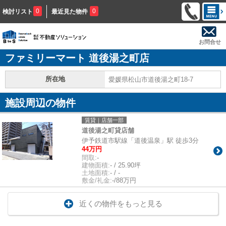
0
0
検討リスト
最近見た物件
お問合せ
ファミリーマート 道後湯之町店
所在地
愛媛県松山市道後湯之町18-7
施設周辺の物件
賃貸｜店舗一部
道後湯之町貸店舗
伊予鉄道市駅線「道後温泉」駅 徒歩3分
44万円
間取:
-
建物面積:
- / 25.90坪
土地面積:
- / -
敷金/礼金:
-/88万円
近くの物件をもっと見る