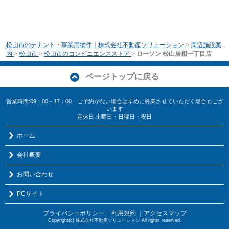
松山市のテナント・事業用物件｜株式会社不動産ソリューション
>
周辺施設案
内
>
松山市
>
松山市のコンビニエンスストア
>
ローソン 松山居相一丁目店
ページトップに戻る
営業時間:09：00～17：00 ご予約がない場合は早めに終業させていただく場合もござ
います
定休日:土曜日・日曜日・祝日
ホーム
会社概要
お問い合わせ
PCサイト
プライバシーポリシー
利用規約
｜アクセスマップ
｜
Copyright(c) 株式会社不動産ソリューション All rights reserved.