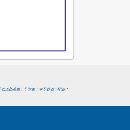
予鉄道高浜線
/
予讃線
/
伊予鉄道市駅線
/