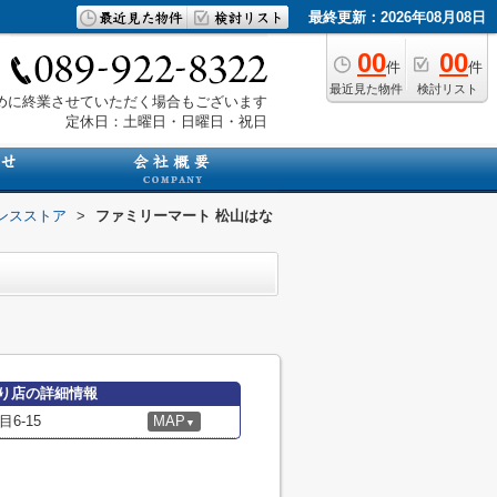
最終更新：2026年08月08日
00
00
件
件
最近見た物件
検討リスト
は早めに終業させていただく場合もございます
定休日：土曜日・日曜日・祝日
ンスストア
>
ファミリーマート 松山はな
り店の詳細情報
6-15
MAP
▼