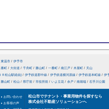
東温市
/
伊予市
二番町
/
大街道
/
千舟町
/
勝山町
/
一番町
/
南江戸
/
木屋町
/
天山
ＪＲ松山駅経由)
/
伊予鉄道郡中線
/
伊予鉄道横河原線
/
伊予鉄道本町線
/
伊
勝山町
/
松山
/
県庁前
/
市役所前
/
いよ立花
/
余戸
/
南堀端
/
石手川公園
松山市でテナント・事業用物件を探すなら
お問い合わせ
株式会社不動産ソリューションへ
お客様の声