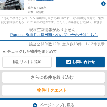
-
築年数：築5年
階数：6階建
こちらの物件からローソン 勝山通り店まで480mです。周辺環境も良好で、魅力
的な住環境のある、2021年築の物件です。こだわりの条件として多い、駅徒歩7
分の物件です。
現在空室情報がありません。
Purpose Built Flat持田南へのお問い合わせはこちら
該当公開件数
12
件 空き数
13
件
1-12
件表示
チェックした物件をまとめて
検討リストに追加
お問い合わせ
さらに条件を絞り込む
物件リクエスト
ページトップに戻る