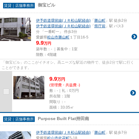
御宝ビル
賃貸｜店舗事務所
伊予鉄道環状線(ＪＲ松山駅経由)
「
勝山町
」駅 徒歩2分
伊予鉄道環状線(ＪＲ松山駅経由)
「
県庁前
」駅 バス3
分 「一番町一」 停歩3分
愛媛県
松山市
勝山町
１丁目16-5
9.9
万円
築年数：- ｜募集中：
1室
階数：4階建
「御宝ビル」のここがイチオシ。高ニーズな駅近の物件で、徒歩2分で駅に行く
ことができます。
9.9
万
円
(管理費・共益費 -)
敷：-｜礼：0万円
所在階：1階
間取り：-
面積：33.05㎡
Purpose Built Flat持田南
賃貸｜店舗事務所
伊予鉄道環状線(ＪＲ松山駅経由)
「
勝山町
」駅 徒歩7分
愛媛県
松山市
此花町
5-18