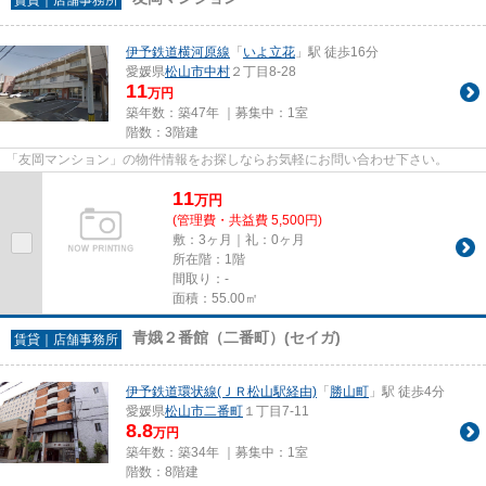
伊予鉄道横河原線
「
いよ立花
」駅 徒歩16分
愛媛県
松山市
中村
２丁目8-28
11
万円
築年数：築47年 ｜募集中：
1室
階数：3階建
「友岡マンション」の物件情報をお探しならお気軽にお問い合わせ下さい。
11
万
円
(管理費・共益費 5,500円)
敷：3ヶ月｜礼：0ヶ月
所在階：1階
間取り：-
面積：55.00㎡
青娥２番館（二番町）(セイガ)
賃貸｜店舗事務所
伊予鉄道環状線(ＪＲ松山駅経由)
「
勝山町
」駅 徒歩4分
愛媛県
松山市
二番町
１丁目7-11
8.8
万円
築年数：築34年 ｜募集中：
1室
階数：8階建