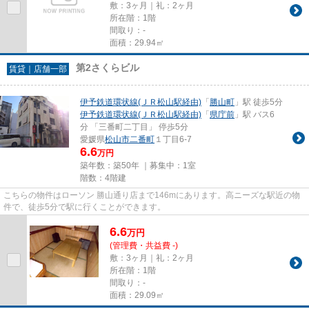
敷：3ヶ月｜礼：2ヶ月
所在階：1階
間取り：-
面積：29.94㎡
第2さくらビル
賃貸｜店舗一部
伊予鉄道環状線(ＪＲ松山駅経由)
「
勝山町
」駅 徒歩5分
伊予鉄道環状線(ＪＲ松山駅経由)
「
県庁前
」駅 バス6
分 「三番町二丁目」 停歩5分
愛媛県
松山市
二番町
１丁目6-7
6.6
万円
築年数：築50年 ｜募集中：
1室
階数：4階建
こちらの物件はローソン 勝山通り店まで146mにあります。高ニーズな駅近の物
件で、徒歩5分で駅に行くことができます。
6.6
万
円
(管理費・共益費 -)
敷：3ヶ月｜礼：2ヶ月
所在階：1階
間取り：-
面積：29.09㎡