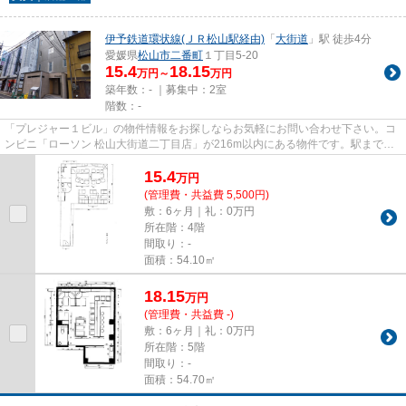
伊予鉄道環状線(ＪＲ松山駅経由)
「
大街道
」駅 徒歩4分
愛媛県
松山市
二番町
１丁目5-20
15.4
18.15
万円～
万円
築年数：- ｜募集中：
2室
階数：-
「プレジャー１ビル」の物件情報をお探しならお気軽にお問い合わせ下さい。コ
ンビニ「ローソン 松山大街道二丁目店」が216m以内にある物件です。駅まで徒
歩4分の位置に立地する、アク...
15.4
万
円
(管理費・共益費 5,500円)
敷：6ヶ月｜礼：0万円
所在階：4階
間取り：-
面積：54.10㎡
18.15
万
円
(管理費・共益費 -)
敷：6ヶ月｜礼：0万円
所在階：5階
間取り：-
面積：54.70㎡