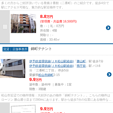
多くの方からご好評頂いている青娥２番館（二番町）のご紹介です。徒歩4分で
駅にアクセス可能な、魅力的な駅近物件です。
8.8
万
円
(管理費・共益費 16,500円)
敷：-｜礼：0万円
所在階：4階
間取り：-
面積：33.40㎡
錦町テナント
賃貸｜店舗事務所
伊予鉄道環状線(ＪＲ松山駅経由)
「
勝山町
」駅 徒歩7分
伊予鉄道環状線(ＪＲ松山駅経由)
「
県庁前
」駅 バス6
分 「三番町二丁目」 停歩5分
愛媛県
松山市
錦町
2-15
9.9
万円
築年数：築46年 ｜募集中：
1室
階数：3階建
松山市近辺での物件情報：大好評のあの物件「錦町テナント」。こちらの物件は
ローソン 勝山通り店まで280mにあります。駅から徒歩7分の位置にある物件なの
で、アクセスも良好です。
9.9
万
円