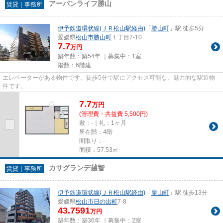
アーバンライフ勝山
賃貸｜事務所
伊予鉄道環状線(ＪＲ松山駅経由)
「
勝山町
」駅 徒歩5分
愛媛県
松山市
勝山町
１丁目7-10
7.7
万円
築年数：築54年 ｜募集中：
1室
階数：6階建
エレベーターがある物件です。徒歩5分で駅にアクセス可能な、魅力的な駅近物
件です。
7.7
万
円
(管理費・共益費 5,500円)
敷：-｜礼：1ヶ月
所在階：4階
間取り：-
面積：57.53㎡
カサグランデ越智
賃貸｜事務所
伊予鉄道環状線(ＪＲ松山駅経由)
「
勝山町
」駅 徒歩13分
愛媛県
松山市
日の出町
7-8
43.7591
万円
築年数：築36年 ｜募集中：
2室