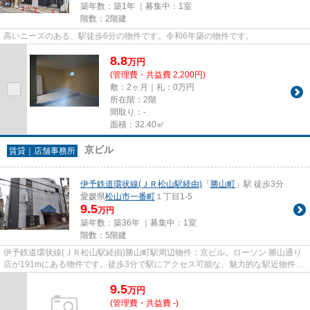
築年数：築1年 ｜募集中：
1室
階数：2階建
高いニーズのある、駅徒歩6分の物件です。令和6年築の物件です。
8.8
万
円
(管理費・共益費 2,200円)
敷：2ヶ月｜礼：0万円
所在階：2階
間取り：-
面積：32.40㎡
京ビル
賃貸｜店舗事務所
伊予鉄道環状線(ＪＲ松山駅経由)
「
勝山町
」駅 徒歩3分
愛媛県
松山市
一番町
１丁目1-5
9.5
万円
築年数：築36年 ｜募集中：
1室
階数：5階建
伊予鉄道環状線(ＪＲ松山駅経由)勝山町駅周辺物件：京ビル。ローソン 勝山通り
店が191mにある物件です。徒歩3分で駅にアクセス可能な、魅力的な駅近物件で
す。
9.5
万
円
(管理費・共益費 -)