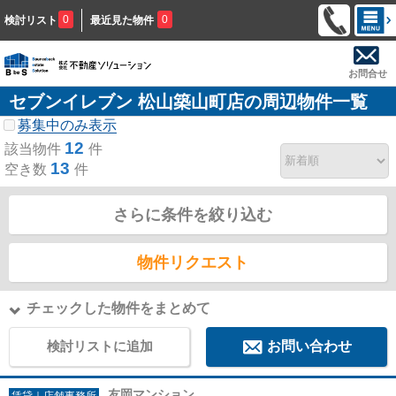
0
0
検討リスト
最近見た物件
お問合せ
セブンイレブン 松山築山町店の周辺物件一覧
募集中のみ表示
12
該当物件
件
13
空き数
件
さらに条件を絞り込む
物件リクエスト
チェックした物件をまとめて
検討リストに追加
お問い合わせ
友岡マンション
賃貸｜店舗事務所