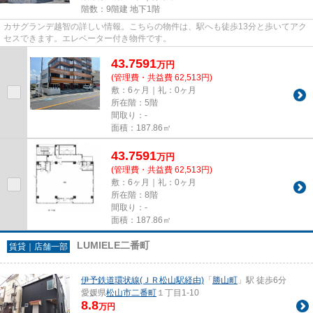
階数：9階建 地下1階
カサグランデ越智の詳しい情報。こちらの物件は、駅へも徒歩13分と歩いてアク
セスできます。エレベーター付き物件です。
43.7591
万
円
(管理費・共益費 62,513円)
敷：6ヶ月｜礼：0ヶ月
所在階：5階
間取り：-
面積：187.86㎡
43.7591
万
円
(管理費・共益費 62,513円)
敷：6ヶ月｜礼：0ヶ月
所在階：8階
間取り：-
面積：187.86㎡
LUMIELE二番町
賃貸｜店舗一部
伊予鉄道環状線(ＪＲ松山駅経由)
「
勝山町
」駅 徒歩6分
愛媛県
松山市
二番町
１丁目1-10
8.8
万円