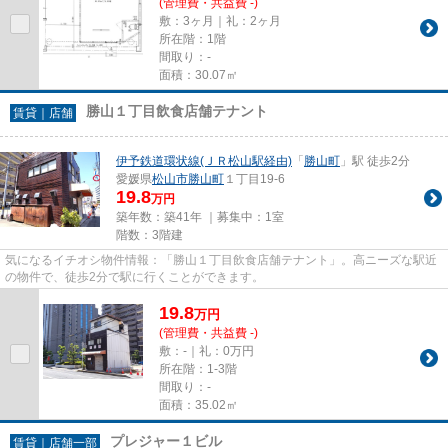
(管理費・共益費 -)
敷：3ヶ月｜礼：2ヶ月
所在階：1階
間取り：-
面積：30.07㎡
勝山１丁目飲食店舗テナント
賃貸｜店舗
伊予鉄道環状線(ＪＲ松山駅経由)
「
勝山町
」駅 徒歩2分
愛媛県
松山市
勝山町
１丁目19-6
19.8
万円
築年数：築41年 ｜募集中：
1室
階数：3階建
気になるイチオシ物件情報：「勝山１丁目飲食店舗テナント」。高ニーズな駅近
の物件で、徒歩2分で駅に行くことができます。
19.8
万
円
(管理費・共益費 -)
敷：-｜礼：0万円
所在階：1-3階
間取り：-
面積：35.02㎡
プレジャー１ビル
賃貸｜店舗一部