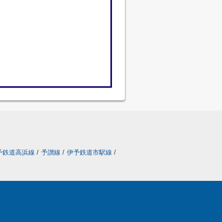
予鉄道高浜線
/
予讃線
/
伊予鉄道市駅線
/