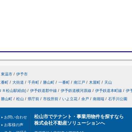
東温市
/
伊予市
二番町
/
大街道
/
千舟町
/
勝山町
/
一番町
/
南江戸
/
木屋町
/
天山
ＪＲ松山駅経由)
/
伊予鉄道郡中線
/
伊予鉄道横河原線
/
伊予鉄道本町線
/
伊
勝山町
/
松山
/
県庁前
/
市役所前
/
いよ立花
/
余戸
/
南堀端
/
石手川公園
松山市でテナント・事業用物件を探すなら
お問い合わせ
株式会社不動産ソリューションへ
お客様の声