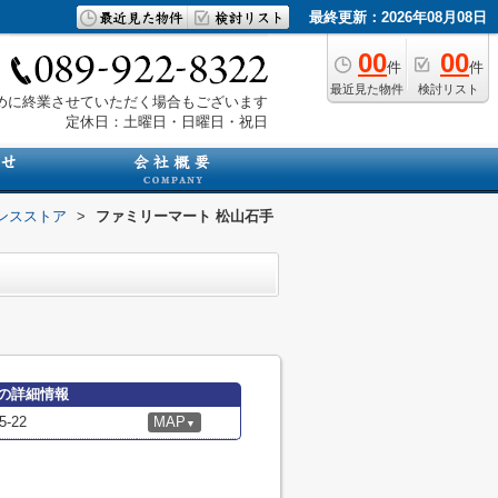
最終更新：2026年08月08日
00
00
件
件
最近見た物件
検討リスト
は早めに終業させていただく場合もございます
定休日：土曜日・日曜日・祝日
ンスストア
>
ファミリーマート 松山石手
の詳細情報
-22
MAP
▼