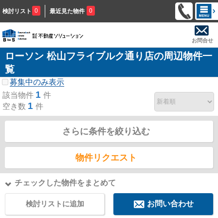
0
0
検討リスト
最近見た物件
お問合せ
ローソン 松山フライブルク通り店の周辺物件一
覧
募集中のみ表示
1
該当物件
件
1
空き数
件
さらに条件を絞り込む
物件リクエスト
チェックした物件をまとめて
検討リストに追加
お問い合わせ