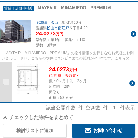
MAYFAIR MINAMIEDO PREMIUM
賃貸｜店舗事務所
予讃線
「
松山
」駅 徒歩10分
愛媛県
松山市
南江戸
５丁目4-29
24.0273
万円
築年数：築4年 ｜募集中：
1室
階数：8階建
「MAYFAIR MINAMIEDO PREMIUM」の物件情報をお探しならお気軽にお問
い合わせ下さい。こちらの物件はコンビニまでの距離が451mです。こちらの物
件は駅まで徒歩で12分で到着します。落...
24.0273
万
円
(管理費・共益費 -)
敷：0ヶ月｜礼：2ヶ月
所在階：2階
間取り：-
面積：58.70㎡
該当公開件数
1
件 空き数
1
件
1-1
件表示
チェックした物件をまとめて
検討リストに追加
お問い合わせ