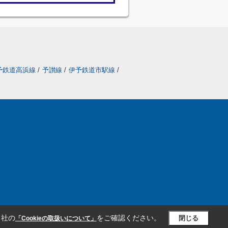
予鉄道高浜線
/
予讃線
/
伊予鉄道市駅線
/
当社の
をご確認ください。
閉じる
「Cookieの取扱いについて」