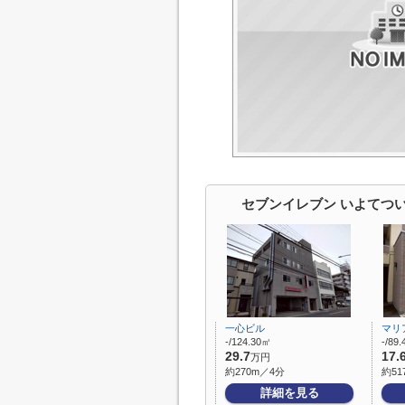
セブンイレブン いよてつ
一心ビル
マリ
-/124.30㎡
-/89
29.7
17.
万円
約270m／4分
約51
詳細を見る