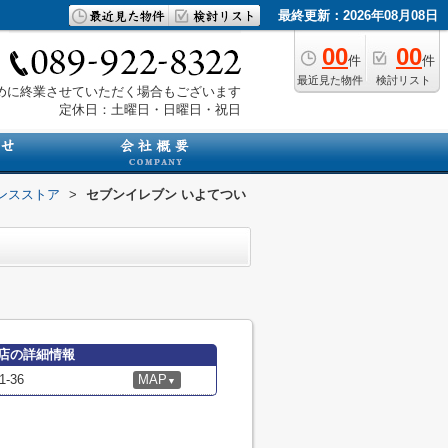
最終更新：2026年08月08日
00
00
件
件
最近見た物件
検討リスト
は早めに終業させていただく場合もございます
定休日：土曜日・日曜日・祝日
ンスストア
>
セブンイレブン いよてつい
店の詳細情報
-36
MAP
▼