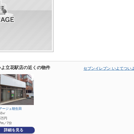
いよ立花駅店の近くの物件
セブンイレブン いよてつい
アージュ朝生田
.43㎡
6
万円
7m／7分
詳細を見る