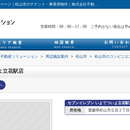
セブンイレブン いよてついよ立花駅店情報ページ｜松山市のテナント・事業用物件｜株式会社不動産ソリューション
営業時間：09：00～17：00 ご予約がない場合
社不動産ソリューション
>
周辺施設案内
>
松山市
>
松山市のコンビニエ
よ立花駅店
へ
セブンイレブン いよてついよ立花駅
所在地
愛媛県松山市立花２丁目1