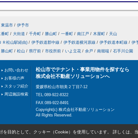
東温市
/
伊予市
二番町
/
大街道
/
千舟町
/
勝山町
/
一番町
/
南江戸
/
木屋町
/
天山
ＪＲ松山駅経由)
/
伊予鉄道郡中線
/
伊予鉄道横河原線
/
伊予鉄道本町線
/
伊
勝山町
/
松山
/
県庁前
/
市役所前
/
いよ立花
/
余戸
/
南堀端
/
石手川公園
松山市でテナント・事業用物件を探すなら
お問い合わせ
株式会社不動産ソリューションへ
お客様の声
スタッフ紹介
愛媛県松山市朝美２丁目7-12
周辺施設検索
TEL:089-922-8322
FAX:089-922-8491
Copyright(c) 株式会社不動産ソリューション
All Rights Reserved.
を目的として、クッキー（Cookie）を使用しています。
詳しくは、