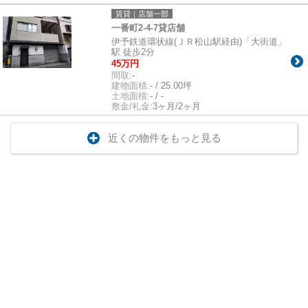
賃貸｜店舗一部
一番町2-4-7貸店舗
伊予鉄道環状線(ＪＲ松山駅経由)「大街道」
駅 徒歩2分
45万円
間取:
-
建物面積:
- / 25.00坪
土地面積:
- / -
敷金/礼金:
3ヶ月/2ヶ月
近くの物件をもっと見る