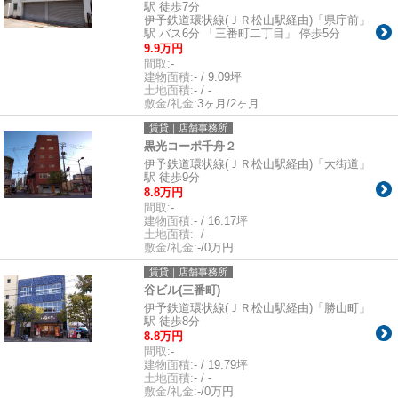
駅 徒歩7分
伊予鉄道環状線(ＪＲ松山駅経由)「県庁前」
駅 バス6分 「三番町二丁目」 停歩5分
9.9万円
間取:
-
建物面積:
- / 9.09坪
土地面積:
- / -
敷金/礼金:
3ヶ月/2ヶ月
賃貸｜店舗事務所
黒光コーポ千舟２
伊予鉄道環状線(ＪＲ松山駅経由)「大街道」
駅 徒歩9分
8.8万円
間取:
-
建物面積:
- / 16.17坪
土地面積:
- / -
敷金/礼金:
-/0万円
賃貸｜店舗事務所
谷ビル(三番町)
伊予鉄道環状線(ＪＲ松山駅経由)「勝山町」
駅 徒歩8分
8.8万円
間取:
-
建物面積:
- / 19.79坪
土地面積:
- / -
敷金/礼金:
-/0万円