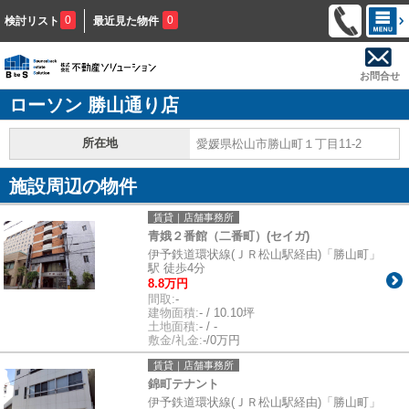
0
0
検討リスト
最近見た物件
お問合せ
ローソン 勝山通り店
所在地
愛媛県松山市勝山町１丁目11-2
施設周辺の物件
賃貸｜店舗事務所
青娥２番館（二番町）(セイガ)
伊予鉄道環状線(ＪＲ松山駅経由)「勝山町」
駅 徒歩4分
8.8万円
間取:
-
建物面積:
- / 10.10坪
土地面積:
- / -
敷金/礼金:
-/0万円
賃貸｜店舗事務所
錦町テナント
伊予鉄道環状線(ＪＲ松山駅経由)「勝山町」