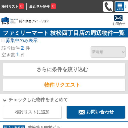
0
0
検討リスト
最近見た物件
お問合せ
ファミリーマート 枝松四丁目店の周辺物件一覧
募集中のみ表示
2
該当物件
件
1
空き数
件
さらに条件を絞り込む
物件リクエスト
チェックした物件をまとめて
検討リストに追加
お問い合わせ
枝松第５中村ビル
賃貸｜事務所