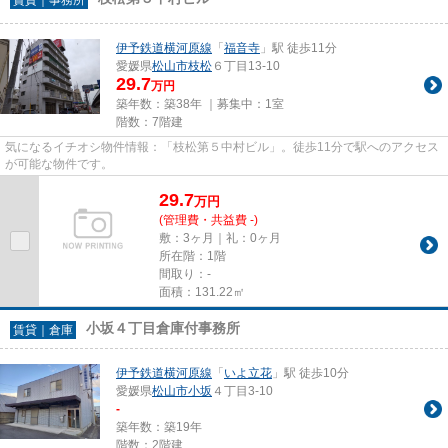
伊予鉄道横河原線
「
福音寺
」駅 徒歩11分
愛媛県
松山市
枝松
６丁目13-10
29.7
万円
築年数：築38年 ｜募集中：
1室
階数：7階建
気になるイチオシ物件情報：「枝松第５中村ビル」。徒歩11分で駅へのアクセス
が可能な物件です。
29.7
万
円
(管理費・共益費 -)
敷：3ヶ月｜礼：0ヶ月
所在階：1階
間取り：-
面積：131.22㎡
小坂４丁目倉庫付事務所
賃貸｜倉庫
伊予鉄道横河原線
「
いよ立花
」駅 徒歩10分
愛媛県
松山市
小坂
４丁目3-10
-
築年数：築19年
階数：2階建