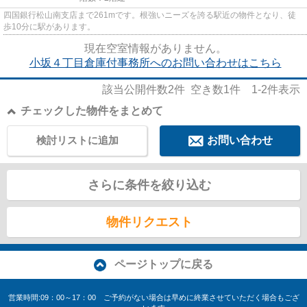
四国銀行松山南支店まで261mです。根強いニーズを誇る駅近の物件となり、徒
歩10分に駅があります。
現在空室情報がありません。
小坂４丁目倉庫付事務所へのお問い合わせはこちら
該当公開件数
2
件 空き数
1
件
1-2
件表示
チェックした物件をまとめて
検討リストに追加
お問い合わせ
さらに条件を絞り込む
物件リクエスト
ページトップに戻る
営業時間:09：00～17：00 ご予約がない場合は早めに終業させていただく場合もござ