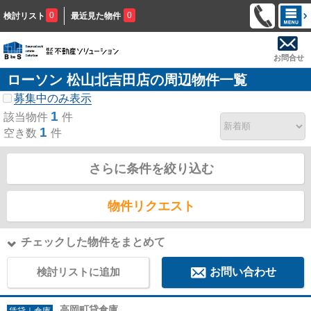
0
0
検討リスト
最近見た物件
お問合せ
ローソン 松山北吉田店の周辺物件一覧
募集中のみ表示
1
該当物件
件
1
空き数
件
さらに条件を絞り込む
物件リクエスト
チェックした物件をまとめて
検討リストに追加
お問い合わせ
高岡町貸倉庫
賃貸｜倉庫