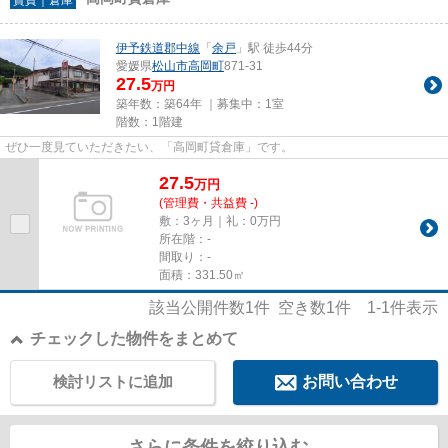
伊予鉄道郡中線
「
余戸
」駅 徒歩44分
愛媛県
松山市
高岡町
871-31
27.5
万円
築年数：築64年 ｜募集中：
1室
階数：1階建
ぜひ一度見ていただきたい、「高岡町貸倉庫」です。
27.5
万
円
(管理費・共益費 -)
敷：3ヶ月｜礼：0万円
所在階：-
間取り：-
面積：331.50㎡
該当公開件数
1
件 空き数
1
件
1-1
件表示
チェックした物件をまとめて
検討リストに追加
お問い合わせ
さらに条件を絞り込む