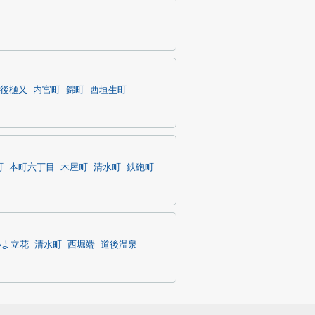
後樋又
内宮町
錦町
西垣生町
町
本町六丁目
木屋町
清水町
鉄砲町
いよ立花
清水町
西堀端
道後温泉