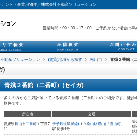
のテナント・事業用物件／株式会社不動産ソリューション
営業時間：09：00～17：00 ご予約がない場合
社不動産ソリューション
>
(賃貸)地域から探す
>
松山市
>
青娥２番館（二
)
青娥２番館（二番町）(セイガ)
多くの方からご好評頂いている青娥２番館（二番町）のご紹介です。徒歩
物件です。
所在地
交通
築
愛媛県
松山市
二番町
１丁目7-
伊予鉄道環状線(ＪＲ松山駅経由)
「
勝山町
」
8
11
駅 徒歩4分
鉄