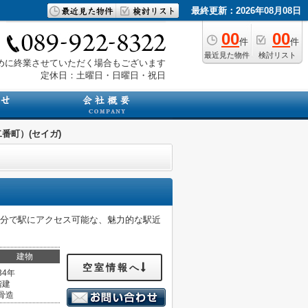
最終更新：2026年08月08日
00
00
件
件
最近見た物件
検討リスト
は早めに終業させていただく場合もございます
定休日：土曜日・日曜日・祝日
番町）(セイガ)
4分で駅にアクセス可能な、魅力的な駅近
建物
空室情報へ
34年
階建
骨造