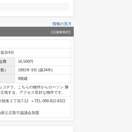
情報の見方
【店舗事務所】
 徒歩4分
益費
16,500円
年数）
1991年 9月 (築34年)
8階建
らコチラ。こちらの物件からローソン 勝
に立地する、アクセス良好な物件です。
朝美２丁目7-12
TEL:089-922-8322
動産公正取引協議会加盟