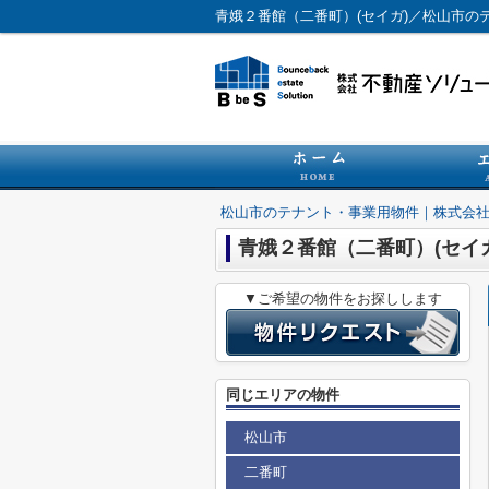
青娥２番館（二番町）(セイガ)／松山市
松山市のテナント・事業用物件｜株式会
青娥２番館（二番町）(セイガ
▼ご希望の物件をお探しします
同じエリアの物件
松山市
二番町