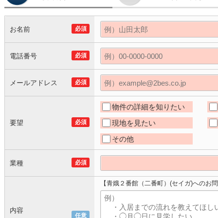
お名前
必須
電話番号
必須
メールアドレス
必須
物件の詳細を知りたい
要望
必須
現地を見たい
その他
業種
必須
【青娥２番館（二番町）(セイガ)へのお
内容
任意