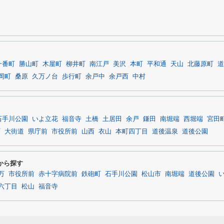
一番町
勝山町
木屋町
柳井町
南江戸
美沢
本町
平和通
天山
北藤原町
道
岡町
桑原
久万ノ台
歩行町
余戸中
余戸西
中村
石手川公園
いよ立花
福音寺
土橋
土居田
余戸
鎌田
南堀端
西堀端
宮田
町
大街道
県庁前
市役所前
山西
衣山
本町四丁目
道後温泉
道後公園
から探す
万
市役所前
赤十字病院前
鉄砲町
石手川公園
松山市
南堀端
道後公園
六丁目
松山
福音寺