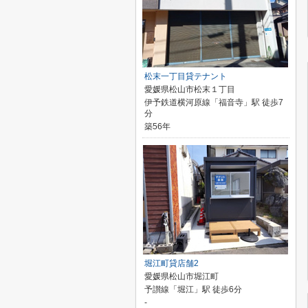
松末一丁目貸テナント
愛媛県松山市松末１丁目
伊予鉄道横河原線「福音寺」駅 徒歩7
分
築56年
堀江町貸店舗2
愛媛県松山市堀江町
予讃線「堀江」駅 徒歩6分
-