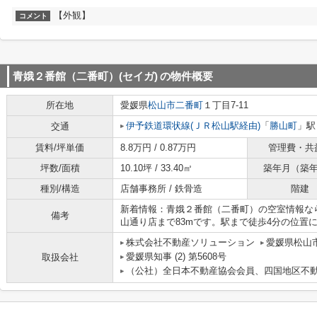
【外観】
コメント
青娥２番館（二番町）(セイガ)
の物件概要
所在地
愛媛県
松山市
二番町
１丁目7-11
伊予鉄道環状線(ＪＲ松山駅経由)
「
勝山町
」駅
交通
賃料/坪単価
8.8万円 / 0.87万円
管理費・共
坪数/面積
10.10坪 / 33.40㎡
築年月（築
種別/構造
店舗事務所 / 鉄骨造
階建
新着情報：青娥２番館（二番町）の空室情報な
備考
山通り店まで83mです。駅まで徒歩4分の位置
株式会社不動産ソリューション
愛媛県松山市
愛媛県知事 (2) 第5608号
取扱会社
（公社）全日本不動産協会会員、四国地区不