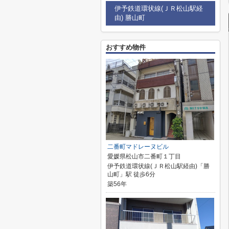
伊予鉄道環状線(ＪＲ松山駅経
由) 勝山町
おすすめ物件
二番町マドレーヌビル
愛媛県松山市二番町１丁目
伊予鉄道環状線(ＪＲ松山駅経由)「勝
山町」駅 徒歩6分
築56年