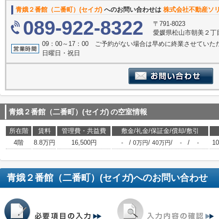
青娥２番館（二番町）(セイガ)
へのお問い合わせは
株式会社不動産ソ
089-922-8322
〒791-8023
愛媛県松山市朝美２丁目
09：00～17：00 ご予約がない場合は早めに終業させてい
日曜日・祝日
青娥２番館（二番町）(セイガ)
の空室情報
所在階
賃料
管理費・共益費
敷金/礼金/保証金/償却/敷引
4階
8.8万円
16,500円
/
/
/
/
10
-
0万円
40万円
-
-
青娥２番館（二番町）(セイガ)
へのお問い合わせ