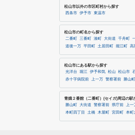
松山市以外の市区町村から探す
西条市
伊予市
東温市
松山市の町名から探す
二番町
三番町
湊町
大街道
千舟町
道後一万
平田町
土居田町
堀江町
高
松山市にある駅から探す
光洋台
堀江
伊予和気
松山
松山市
赤十字病院前
上一万
警察署前
勝山
青娥２番館（二番町）(セイガ)周辺の駅
勝山町
大街道
警察署前
県庁前
上一
本町四丁目
土橋
木屋町
宮田町
本町