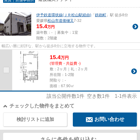
伊予鉄道環状線(ＪＲ松山駅経由)
「
鉄砲町
」駅 徒歩8分
愛媛県
松山市
道後樋又
7-32
15.4
万円
築年数：- ｜募集中：
1室
階数：2階建
幅広い層に好評な、駅から徒歩8分に立地する物件です。
15.4
万
円
(管理費・共益費 -)
敷：2ヶ月｜礼：2ヶ月
所在階：1-2階
間取り：-
面積：67.90㎡
該当公開件数
1
件 空き数
1
件
1-1
件表示
チェックした物件をまとめて
検討リストに追加
お問い合わせ
さらに条件を絞り込む