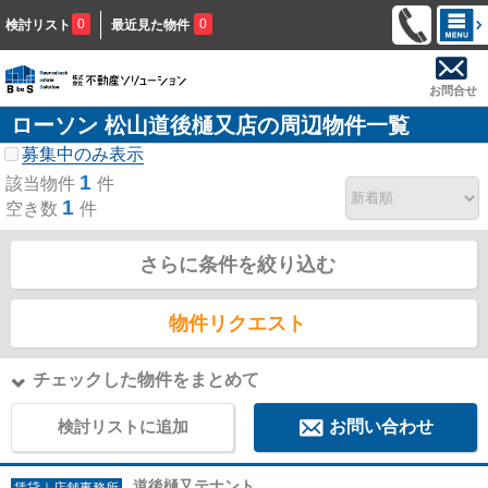
0
0
検討リスト
最近見た物件
お問合せ
ローソン 松山道後樋又店の周辺物件一覧
募集中のみ表示
1
該当物件
件
1
空き数
件
さらに条件を絞り込む
物件リクエスト
チェックした物件をまとめて
検討リストに追加
お問い合わせ
道後樋又テナント
賃貸｜店舗事務所