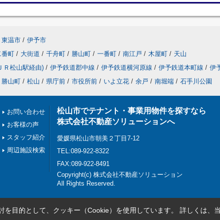
東温市
/
伊予市
二番町
/
大街道
/
千舟町
/
勝山町
/
一番町
/
南江戸
/
木屋町
/
天山
ＪＲ松山駅経由)
/
伊予鉄道郡中線
/
伊予鉄道横河原線
/
伊予鉄道本町線
/
伊
勝山町
/
松山
/
県庁前
/
市役所前
/
いよ立花
/
余戸
/
南堀端
/
石手川公園
松山市でテナント・事業用物件を探すなら
お問い合わせ
株式会社不動産ソリューションへ
お客様の声
スタッフ紹介
愛媛県松山市朝美２丁目7-12
周辺施設検索
TEL:089-922-8322
FAX:089-922-8491
Copyright(c) 株式会社不動産ソリューション
All Rights Reserved.
を目的として、クッキー（Cookie）を使用しています。
詳しくは、