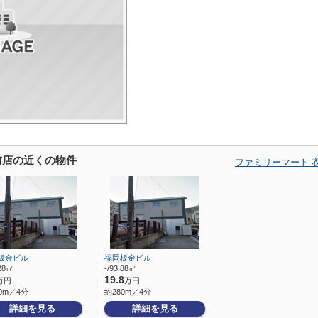
前店の近くの物件
ファミリーマート 
板金ビル
福岡板金ビル
.28㎡
-/93.88㎡
19.8
万円
万円
0m／4分
約280m／4分
詳細を見る
詳細を見る