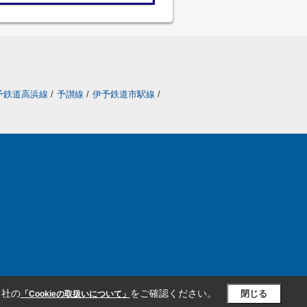
予鉄道高浜線
/
予讃線
/
伊予鉄道市駅線
/
当社の
をご確認ください。
閉じる
「Cookieの取扱いについて」