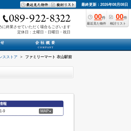
最終更新：2026年08月08日
00
00
件
件
最近見た物件
検討リスト
は早めに終業させていただく場合もございます
定休日：土曜日・日曜日・祝日
ンスストア
>
ファミリーマート 衣山駅前
情報
-9
MAP
▼