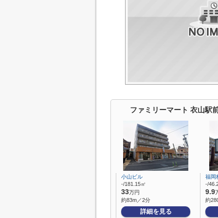
ファミリーマート 衣山駅
小山ビル
福岡
-/181.15㎡
-/46
33
9.9
万円
約83m／2分
約28
詳細を見る