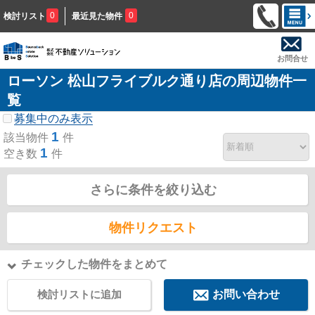
0
0
検討リスト
最近見た物件
お問合せ
ローソン 松山フライブルク通り店の周辺物件一
覧
募集中のみ表示
1
該当物件
件
1
空き数
件
さらに条件を絞り込む
物件リクエスト
チェックした物件をまとめて
検討リストに追加
お問い合わせ