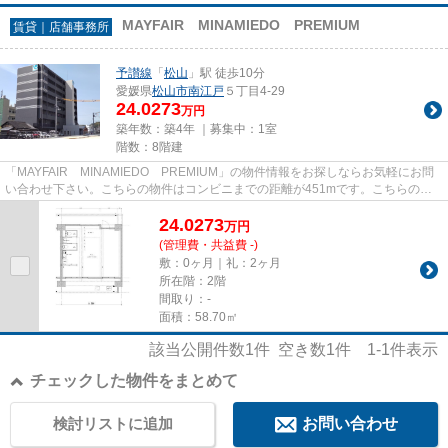
MAYFAIR MINAMIEDO PREMIUM
賃貸｜店舗事務所
予讃線
「
松山
」駅 徒歩10分
愛媛県
松山市
南江戸
５丁目4-29
24.0273
万円
築年数：築4年 ｜募集中：
1室
階数：8階建
「MAYFAIR MINAMIEDO PREMIUM」の物件情報をお探しならお気軽にお問
い合わせ下さい。こちらの物件はコンビニまでの距離が451mです。こちらの物
件は駅まで徒歩で12分で到着します。落...
24.0273
万
円
(管理費・共益費 -)
敷：0ヶ月｜礼：2ヶ月
所在階：2階
間取り：-
面積：58.70㎡
該当公開件数
1
件 空き数
1
件
1-1
件表示
チェックした物件をまとめて
検討リストに追加
お問い合わせ