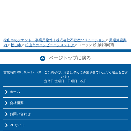
松山市のテナント・事業用物件｜株式会社不動産ソリューション
>
周辺施設案
内
>
松山市
>
松山市のコンビニエンスストア
>
ローソン 松山味酒町店
ページトップに戻る
営業時間:09：00～17：00 ご予約がない場合は早めに終業させていただく場合もござ
います
定休日:土曜日・日曜日・祝日
ホーム
会社概要
お問い合わせ
PCサイト