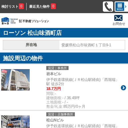
0
0
検討リスト
最近見た物件
お問合せ
ローソン 松山味酒町店
所在地
愛媛県松山市味酒町１丁目9-1
施設周辺の物件
賃貸｜事務所
岩本ビル
伊予鉄道環状線(ＪＲ松山駅経由)「西堀端」
駅 徒歩2分
18.7万円
間取:
-
建物面積:
- / 36.49坪
土地面積:
- / -
敷金/礼金:
85万円/0ヶ月
賃貸｜店舗事務所
松山Nビル
伊予鉄道環状線(ＪＲ松山駅経由)「西堀端」