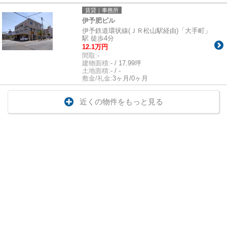
賃貸｜事務所
伊予肥ビル
伊予鉄道環状線(ＪＲ松山駅経由)「大手町」
駅 徒歩4分
12.1万円
間取:
-
建物面積:
- / 17.99坪
土地面積:
- / -
敷金/礼金:
3ヶ月/0ヶ月
近くの物件をもっと見る