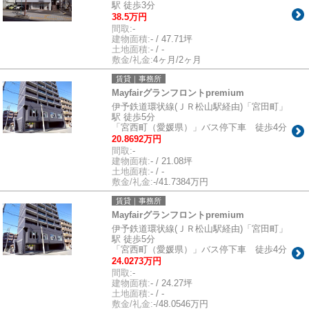
駅 徒歩3分
38.5万円
間取:
-
建物面積:
- / 47.71坪
土地面積:
- / -
敷金/礼金:
4ヶ月/2ヶ月
賃貸｜事務所
Mayfairグランフロントpremium
伊予鉄道環状線(ＪＲ松山駅経由)「宮田町」
駅 徒歩5分
「宮西町（愛媛県）」バス停下車 徒歩4分
20.8692万円
間取:
-
建物面積:
- / 21.08坪
土地面積:
- / -
敷金/礼金:
-/41.7384万円
賃貸｜事務所
Mayfairグランフロントpremium
伊予鉄道環状線(ＪＲ松山駅経由)「宮田町」
駅 徒歩5分
「宮西町（愛媛県）」バス停下車 徒歩4分
24.0273万円
間取:
-
建物面積:
- / 24.27坪
土地面積:
- / -
敷金/礼金:
-/48.0546万円