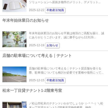
ソリューションへ居抜き物件のメリット、デメリット...
2025-12-22
不動産豆知識
年末年始休業日のお知らせ
年末年始休業日のお知らせ平素は格別のご高配を賜り、誠
にありがとうございます。誠に勝手ながら12月26...
2025-12-19
お知らせ
店舗の駐車場について考える｜テナント
店舗の駐車場について考える｜テナント貸店舗を借りる
際、駐車場についても検討が必要です業種や場所にって...
2025-12-15
不動産豆知識
松末一丁目貸テナント1-2階東号室
／松山市松末のテナントいかがでしょうか（‐＾＾‐）＼松
末一丁目貸テナント1-2階東号室物件概要 物件...