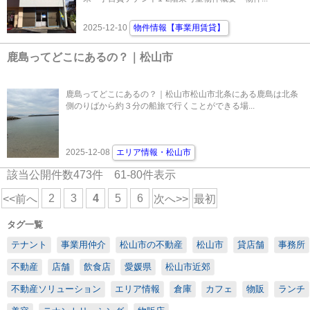
2025-12-10
物件情報【事業用賃貸】
鹿島ってどこにあるの？｜松山市
鹿島ってどこにあるの？｜松山市松山市北条にある鹿島は北条
側のりばから約３分の船旅で行くことができる場...
2025-12-08
エリア情報・松山市
該当公開件数
473
件
61-80
件表示
2
3
4
5
6
<<前へ
次へ>>
最初
タグ一覧
テナント
事業用仲介
松山市の不動産
松山市
貸店舗
事務所
不動産
店舗
飲食店
愛媛県
松山市近郊
不動産ソリューション
エリア情報
倉庫
カフェ
物販
ランチ