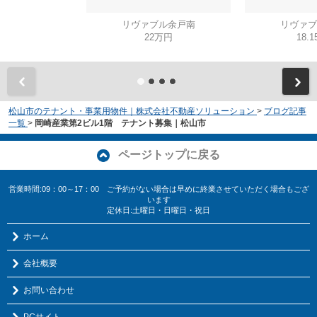
リヴァブル余戸南
リヴァブ
22万円
18.
松山市のテナント・事業用物件｜株式会社不動産ソリューション
>
ブログ記事
一覧
>
岡崎産業第2ビル1階 テナント募集｜松山市
ページトップに戻る
営業時間:09：00～17：00 ご予約がない場合は早めに終業させていただく場合もござ
います
定休日:土曜日・日曜日・祝日
ホーム
会社概要
お問い合わせ