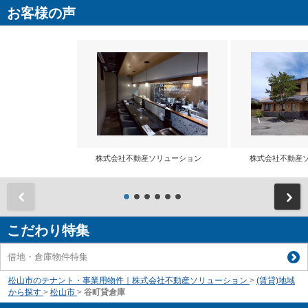
お客様の声
株式会社不動産ソリューション
株式会社不動産
前
こだわり特集
借地・倉庫物件特集
松山市のテナント・事業用物件｜株式会社不動産ソリューション
>
(賃貸)地域
から探す
>
松山市
>
谷町貸倉庫