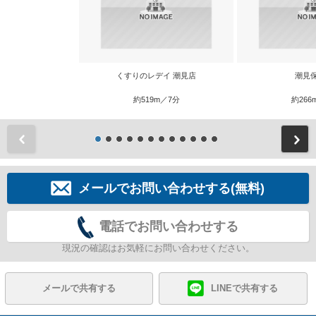
くすりのレデイ 潮見店
潮見
約519m／7分
約266
前
メールでお問い合わせする(無料)
電話でお問い合わせする
現況の確認はお気軽にお問い合わせください。
メールで共有する
LINEで共有する