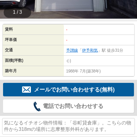
1 / 3
賃料
-
坪単価
-
交通
予讃線
「
伊予和気
」駅 徒歩31分
面積(坪数)
-(-)
築年月
1988年 7月(築38年)
メールでお問い合わせする(無料)
電話でお問い合わせする
気になるイチオシ物件情報：「谷町貸倉庫」。こちらの物
件から318mの場所に志摩整形外科があります。