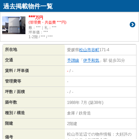
過去掲載物件一覧
***
万円
(管理費・共益費 ***円)
敷：***｜礼：***
坪単価：***
1-2階 / *** / ***
所在地
愛媛県
松山市
谷町
171-4
交通
予讃線
「
伊予和気
」駅 徒歩31分
賃料 / 坪単価
-
/ -
管理費等
-
坪数 / 面積
- / -
築年数
1988年 7月 (築38年)
種別 / 構造
倉庫 / 鉄骨造
階建
2階建
松山市近辺での物件情報：大好評の
備考