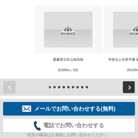
愛媛県立松山南高校
学校法人河原学園 
約585m／8分
約518
前
メールでお問い合わせする(無料)
電話でお問い合わせする
現況の確認はお気軽にお問い合わせください。