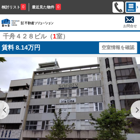
0
0
検討リスト
最近見た物件
お問合せ
千舟４２８ビル（
1
室）
賃料
8.14万円
空室情報を確認