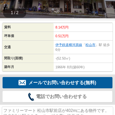
1 / 2
賃料
8.14万円
坪単価
0.51万円
伊予鉄道横河原線
「
松山市
」駅 徒歩
交通
6分
間取り(面積)
-(52.50㎡)
築年月
1966年 8月(築60年)
メールでお問い合わせする(無料)
電話でお問い合わせする
ファミリーマート 松山市駅前店が402mにある物件です。