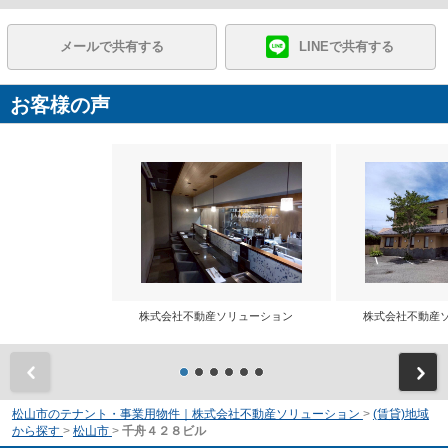
メールで共有する
LINEで共有する
お客様の声
株式会社不動産ソリューション
株式会社不動産
前
松山市のテナント・事業用物件｜株式会社不動産ソリューション
>
(賃貸)地域
から探す
>
松山市
>
千舟４２８ビル