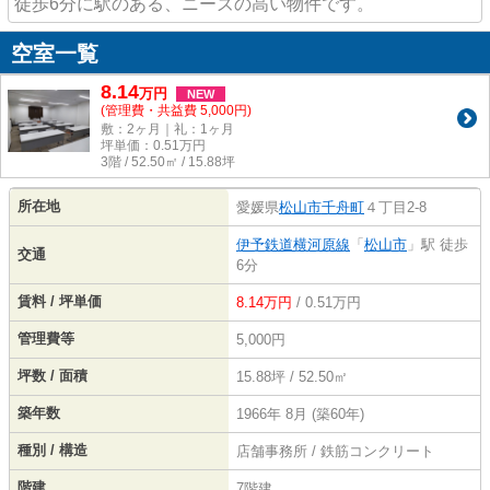
徒歩6分に駅のある、ニーズの高い物件です。
空室一覧
8.14
万
円
NEW
(管理費・共益費 5,000円)
敷：2ヶ月｜礼：1ヶ月
坪単価：
0.51
万円
3階 / 52.50㎡ / 15.88坪
所在地
愛媛県
松山市
千舟町
４丁目2-8
伊予鉄道横河原線
「
松山市
」駅 徒歩
交通
6分
賃料 / 坪単価
8.14万円
/ 0.51万円
管理費等
5,000円
坪数 / 面積
15.88坪 / 52.50㎡
築年数
1966年 8月 (築60年)
種別 / 構造
店舗事務所 / 鉄筋コンクリート
階建
7階建